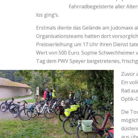
Fahrradbegeisterte aller Alt
los ging’s.
Erstmals diente das Gelände am Judomaxx als
Organisationsteams hatten dort vorsorglich
Preisverleihung um 17 Uhr ihren Dienst ta
Wert von 500 Euro. Sophie Schwechheimer v
Tag dem PWV Speyer beigetretenes, frischge
Zuvor a
Ein vo
Rad auc
Optik-
Die Tou
möglic
düster
aus üb