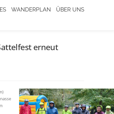
ES
WANDERPLAN
ÜBER UNS
attelfest erneut
m)
 nasse
om