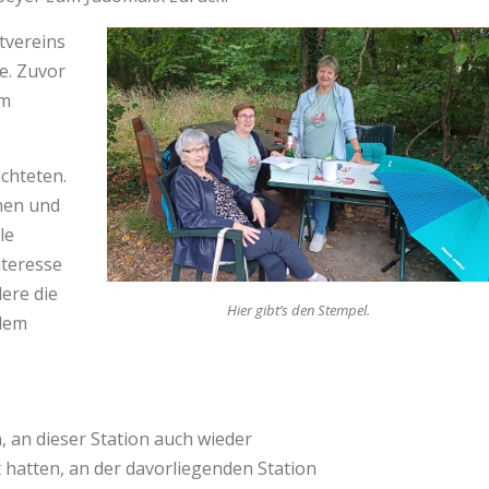
tvereins
e. Zuvor
em
ichteten.
nen und
le
nteresse
ere die
Hier gibt’s den Stempel.
 dem
 an dieser Station auch wieder
 hatten, an der davorliegenden Station