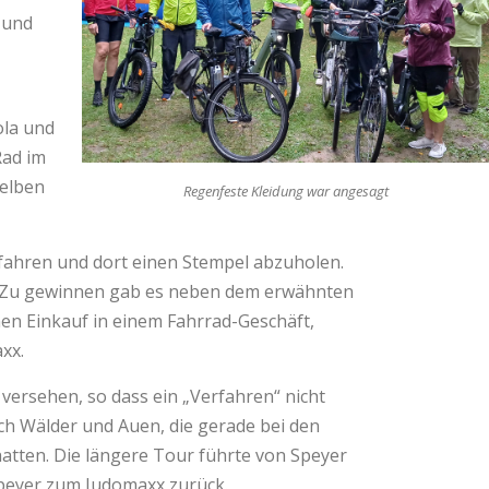
 und
ola und
Rad im
selben
Regenfeste Kleidung war angesagt
ufahren und dort einen Stempel abzuholen.
a. Zu gewinnen gab es neben dem erwähnten
en Einkauf in einem Fahrrad-Geschäft,
xx.
versehen, so dass ein „Verfahren“ nicht
h Wälder und Auen, die gerade bei den
tten. Die längere Tour führte von Speyer
peyer zum Judomaxx zurück.