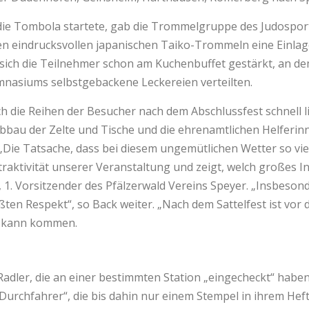
die Tombola startete, gab die Trommelgruppe des Judospor
en eindrucksvollen japanischen Taiko-Trommeln eine Einlag
 sich die Teilnehmer schon am Kuchenbuffet gestärkt, an d
nasiums selbstgebackene Leckereien verteilten.
ch die Reihen der Besucher nach dem Abschlussfest schnell l
bau der Zelte und Tische und die ehrenamtlichen Helferin
„Die Tatsache, dass bei diesem ungemütlichen Wetter so vie
traktivität unserer Veranstaltung und zeigt, welch großes I
 1. Vorsitzender des Pfälzerwald Vereins Speyer. „Insbesond
ten Respekt“, so Back weiter. „Nach dem Sattelfest ist vor
26 kann kommen.
adler, die an einer bestimmten Station „eingecheckt“ haben,
Durchfahrer“, die bis dahin nur einem Stempel in ihrem Heft