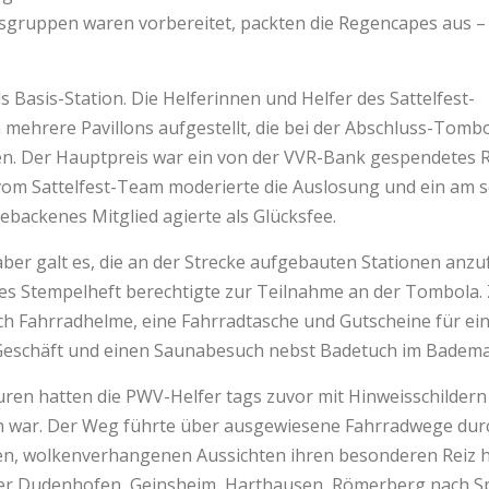
ersgruppen waren vorbereitet, packten die Regencapes aus –
 Basis-Station. Die Helferinnen und Helfer des Sattelfest-
 mehrere Pavillons aufgestellt, die bei der Abschluss-Tomb
ten. Der Hauptpreis war ein von der VVR-Bank gespendetes 
om Sattelfest-Team moderierte die Auslosung und ein am 
backenes Mitglied agierte als Glücksfee.
ber galt es, die an der Strecke aufgebauten Stationen anz
lles Stempelheft berechtigte zur Teilnahme an der Tombol
h Fahrradhelme, eine Fahrradtasche und Gutscheine für ein
Geschäft und einen Saunabesuch nebst Badetuch im Badema
ren hatten die PWV-Helfer tags zuvor mit Hinweisschildern 
h war. Der Weg führte über ausgewiesene Fahrradwege durc
en, wolkenverhangenen Aussichten ihren besonderen Reiz ha
er Dudenhofen, Geinsheim, Harthausen, Römerberg nach S