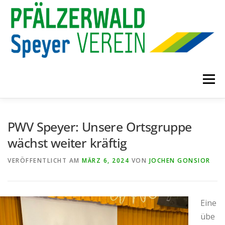
Zum
Inhalt
springen
Menü
START
AKTUELLES
WANDERPLAN
PWV Speyer: Unsere Ortsgruppe
wächst weiter kräftig
ÜBER UNS
VERÖFFENTLICHT AM
MÄRZ 6, 2024
VON
JOCHEN GONSIOR
Eine
übe