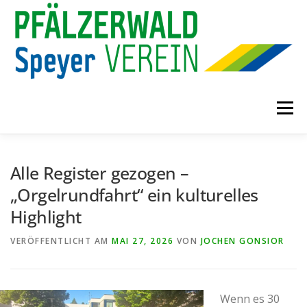
Zum
Inhalt
springen
Menü
START
AKTUELLES
WANDERPLAN
Alle Register gezogen –
„Orgelrundfahrt“ ein kulturelles
ÜBER UNS
Highlight
VERÖFFENTLICHT AM
MAI 27, 2026
VON
JOCHEN GONSIOR
Wenn es 30